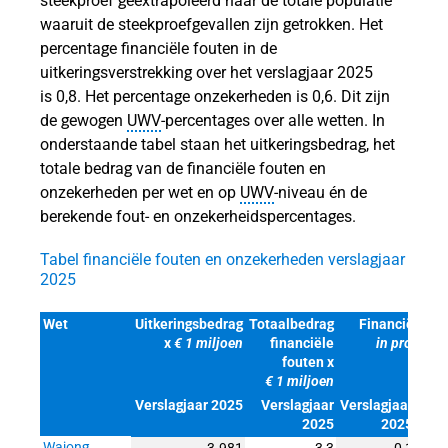
steekproef geëxtrapoleerd naar de totale populatie
waaruit de steekproefgevallen zijn getrokken. Het
percentage financiële fouten in de
uitkeringsverstrekking over het verslagjaar 2025
is 0,8. Het percentage onzekerheden is 0,6. Dit zijn
de gewogen
UWV
‑percentages over alle wetten. In
onderstaande tabel staan het uitkeringsbedrag, het
totale bedrag van de financiële fouten en
onzekerheden per wet en op
UWV
‑niveau én de
berekende fout- en onzekerheidspercentages.
Tabel financiële fouten en onzekerheden verslagjaar
2025
Wet
Uitkeringsbedrag
Totaalbedrag
Financiële fo
x
€ 1 miljoen
financiële
in procente
fouten x
€ 1 miljoen
Verslagjaar 2025
Verslagjaar
Verslagjaar
Vers
2025
2025
Wajong
3.981
3,3
0,1