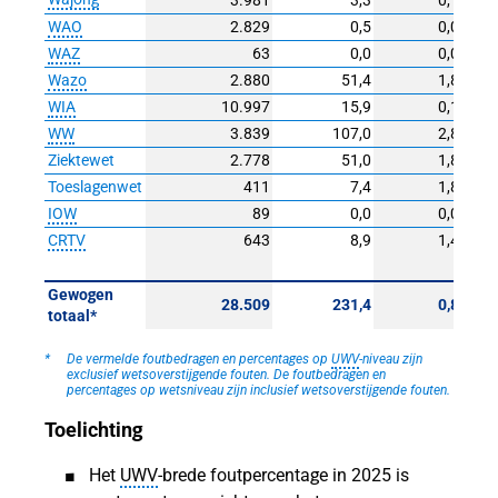
WAO
2.829
0,5
0,0
WAZ
63
0,0
0,0
Wazo
2.880
51,4
1,8
WIA
10.997
15,9
0,1
WW
3.839
107,0
2,8
Ziektewet
2.778
51,0
1,8
Toeslagenwet
411
7,4
1,8
IOW
89
0,0
0,0
CRTV
643
8,9
1,4
Gewogen
28.509
231,4
0,8
totaal*
*
De vermelde foutbedragen en percentages op
UWV
‑niveau zijn
exclusief wetsoverstijgende fouten. De foutbedragen en
percentages op wetsniveau zijn inclusief wetsoverstijgende fouten.
Toelichting
Het
UWV
-brede foutpercentage in 2025 is