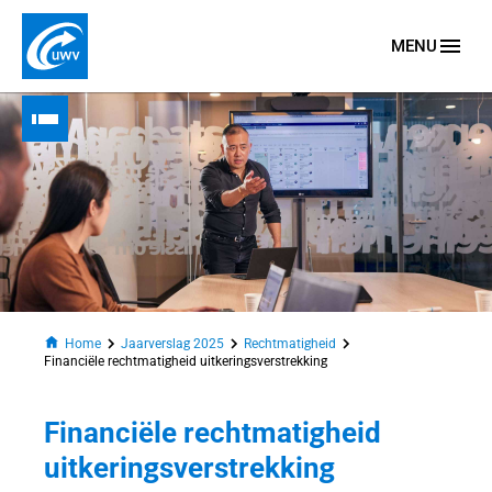
MENU
Naar homepage
u
menu
 submenu
submenu
Home
Jaarverslag 2025
Rechtmatigheid
Financiële rechtmatigheid uitkeringsverstrekking
Open submenu
Open submenu
Financiële rechtmatigheid
n van
uitkeringsverstrekking