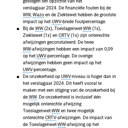
gestegen ten opzichte van het
verslagjaar 2024. De financiële fouten bij de
WW
,
Wazo
en de Ziektewet hebben de grootste
impact op het
UWV
‑brede foutpercentage.
Bij de
WW
(2x), Toeslagenwet-
WW
(1x),
Ziektewet (1x) en
CRTV
(1x) zijn onterechte
afwijzingen geconstateerd. De twee
WW
‑afwijzingen hebben een impact van 0,09
op het
UWV
‑percentage. De overige
afwijzingen hebben geen impact op het
UWV
‑percentage.
De onzekerheid op
UWV
-niveau is hoger dan in
het verslagjaar 2024. Dit heeft vooral te
maken met een stijging van de onzekerheid bij
de
WW
. De onzekerheid is inclusief één
mogelijk onterechte afwijzing
Toeslagenwet‑
WW
en twee mogelijk
onterechte
CRTV
‑afwijzingen. De impact van
de Toeslagenwet‑
WW
‑afwijzing op het