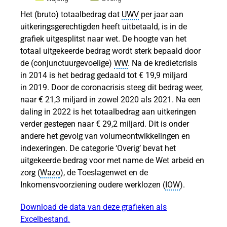
Het (bruto) totaalbedrag dat
UWV
per jaar aan
uitkeringsgerechtigden heeft uitbetaald, is in de
grafiek uitgesplitst naar wet. De hoogte van het
tijd
totaal uitgekeerde bedrag wordt sterk bepaald door
de (conjunctuurgevoelige)
WW
. Na de kredietcrisis
in 2014 is het bedrag gedaald tot € 19,9 miljard
in 2019. Door de coronacrisis steeg dit bedrag weer,
naar € 21,3 miljard in zowel 2020 als 2021. Na een
eeftijd
daling in 2022 is het totaalbedrag aan uitkeringen
ar
verder gestegen naar € 29,2 miljard. Dit is onder
andere het gevolg van volumeontwikkelingen en
indexeringen. De categorie ‘Overig’ bevat het
uitgekeerde bedrag voor met name de Wet arbeid en
zorg (
Wazo
), de Toeslagenwet en de
Inkomensvoorziening oudere werklozen (
IOW
).
Download de data van deze grafieken als
n
Excelbestand.