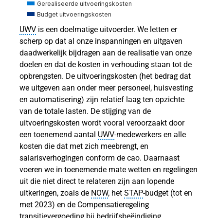
Gerealiseerde uitvoeringskosten
Budget uitvoeringskosten
UWV
is een doelmatige uitvoerder. We letten er
scherp op dat al onze inspanningen en uitgaven
tijd
daadwerkelijk bijdragen aan de realisatie van onze
doelen en dat de kosten in verhouding staan tot de
opbrengsten. De uitvoeringskosten (het bedrag dat
we uitgeven aan onder meer personeel, huisvesting
eeftijd
en automatisering) zijn relatief laag ten opzichte
van de totale lasten. De stijging van de
ar
uitvoeringskosten wordt vooral veroorzaakt door
een toenemend aantal
UWV
‑medewerkers en alle
kosten die dat met zich meebrengt, en
salarisverhogingen conform de cao. Daarnaast
voeren we in toenemende mate wetten en regelingen
uit die niet direct te relateren zijn aan lopende
uitkeringen, zoals de
NOW
, het
STAP
‑budget (tot en
met 2023) en de Compensatieregeling
n
transitievergoeding bij bedrijfsbeëindiging.