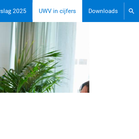
rslag 2025
UWV in cijfers
Downloads