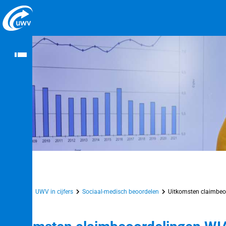
Naar homepage
Home
UWV in cijfers
Sociaal-medisch beoordelen
Uitkomsten claimbeo
n