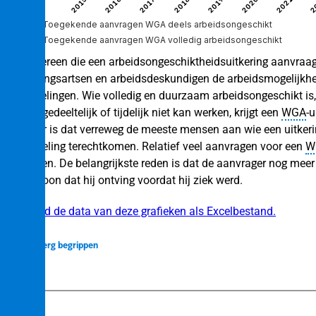
2015
2016
2017
2018
2019
2020
2021
2
Toegekende aanvragen WGA deels arbeidsongeschikt
Toegekende aanvragen WGA volledig arbeidsongeschikt
Voor iedereen die een arbeidsongeschiktheidsuitkering aanvraag
tijd
verzekeringsartsen en arbeidsdeskundigen de arbeidsmogelijkh
twee regelingen. Wie volledig en duurzaam arbeidsongeschikt is,
Wie nog gedeeltelijk of tijdelijk niet kan werken, krijgt een
WGA
‑u
zichtbaar is dat verreweg de meeste mensen aan wie een uitkeri
eeftijd
WGA
‑regeling terechtkomen. Relatief veel aanvragen voor een
W
ar
afgewezen. De belangrijkste reden is dat de aanvrager nog mee
van het loon dat hij ontving voordat hij ziek werd.
Download de data van deze grafieken als Excelbestand.
Verberg begrippen
n