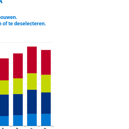
A
pbouwen.
 of te deselecteren.