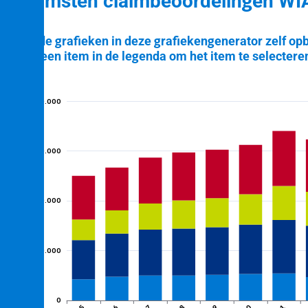
Uitkomsten claimbeoordelingen WI
U kunt de grafieken in deze grafiekengenerator zelf o
Klik op een item in de legenda om het item te selecteren
80.000
et
ngen
60.000
Aantal
40.000
igden
20.000
tijd
0