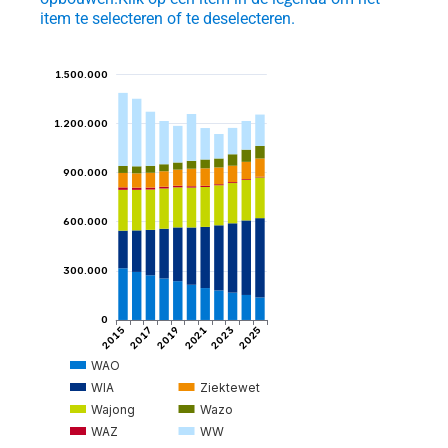
item te selecteren of te deselecteren.
1.500.000
1.200.000
900.000
et
ngen
600.000
300.000
0
igden
2015
2017
2019
2021
2023
2025
WAO
WIA
Ziektewet
Wajong
Wazo
tijd
WAZ
WW