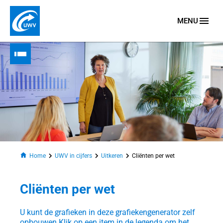
MENU
Naar homepage
Home
UWV in cijfers
Uitkeren
Cliënten per wet
Cliënten per wet
n
U kunt de grafieken in deze grafiekengenerator zelf
opbouwen.
Klik op een item in de legenda om het