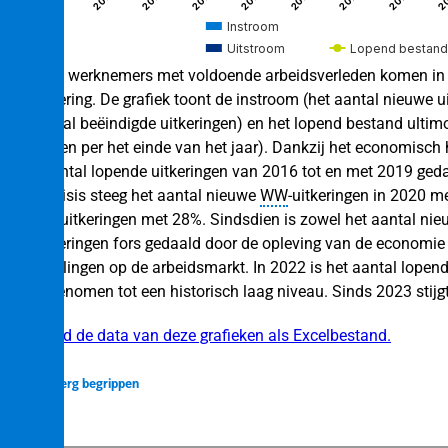
Instroom
Uitstroom
Lopend bestand
Werkloze werknemers met voldoende arbeidsverleden komen in
tijd
WW
‑uitkering. De grafiek toont de instroom (het aantal nieuwe u
(het aantal beëindigde uitkeringen) en het lopend bestand ultim
uitkeringen per het einde van het jaar). Dankzij het economisch h
is het aantal lopende uitkeringen van 2016 tot en met 2019 geda
coronacrisis steeg het aantal nieuwe
WW
‑uitkeringen in 2020 m
eeftijd
lopende uitkeringen met 28%. Sindsdien is zowel het aantal nie
ar
WW
‑uitkeringen fors gedaald door de opleving van de economie
ontwikkelingen op de arbeidsmarkt. In 2022 is het aantal lopen
22% afgenomen tot een historisch laag niveau. Sinds 2023 stijgt
Download de data van deze grafieken als Excelbestand.
Verberg begrippen
n