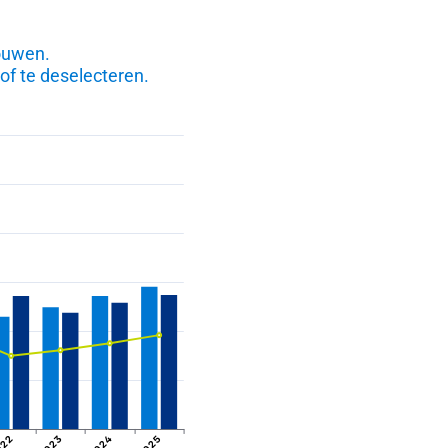
bouwen.
of te deselecteren.
2024
022
2023
2025