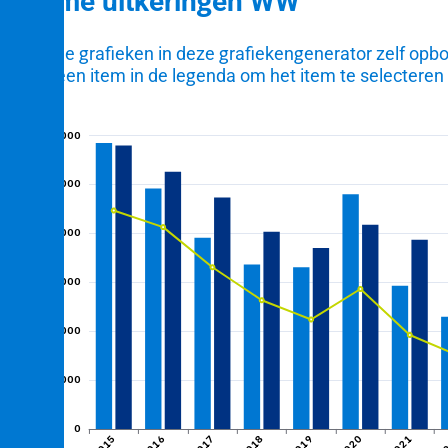
Volume uitkeringen WW
U kunt de grafieken in deze grafiekengenerator zelf op
Klik op een item in de legenda om het item te selecteren 
600.000
et
500.000
ngen
Aantal uitkeringen
400.000
300.000
igden
200.000
100.000
tijd
0
2015
2016
2017
2018
2019
2020
2021
2