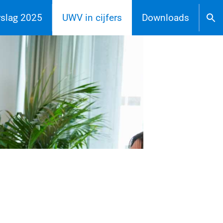
rslag 2025
UWV in cijfers
Downloads