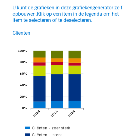
U kunt de grafieken in deze grafiekengenerator zelf
opbouwen.
Klik op een item in de legenda om het
item te selecteren of te deselecteren.
Cliënten
100% 
et
80% 
ngen
60% 
40% 
20% 
igden
0% 
2024
2023
2025
Cliënten - zeer sterk
Cliënten -  sterk
tijd