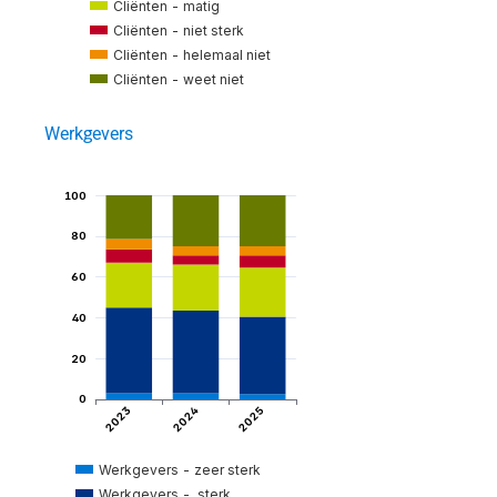
Cliënten - matig
Cliënten - niet sterk
Cliënten - helemaal niet
Cliënten - weet niet
tijd
Werkgevers
100
eeftijd
80
ar
60
40
20
0
2024
2023
2025
n
Werkgevers - zeer sterk
Werkgevers -  sterk